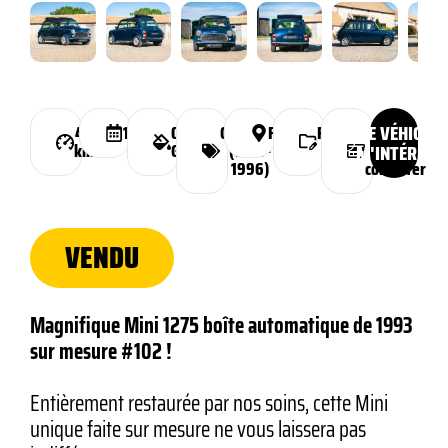
CE VÉHICULE
40
1993
Ocean
Classique
France
Financement
Prix :
km
Green
(1959-
possible
M'INTÉRESS
nous
1996)
consulter
VENDU
Magnifique Mini 1275 boîte automatique de 1993
sur mesure #102 !
Entièrement restaurée par nos soins, cette Mini
unique faite sur mesure ne vous laissera pas