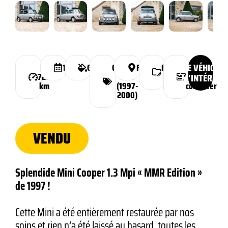
CE VÉHICULE
53
1997
Gunmetal
Classique
France
Financement
Prix :
720
MPI
possible
M'INTÉRESS
nous
km
(1997-
consulter
2000)
VENDU
Splendide Mini Cooper 1.3 Mpi « MMR Edition »
de 1997 !
Cette Mini a été entièrement restaurée par nos
soins et rien n’a été laissé au hasard, toutes les