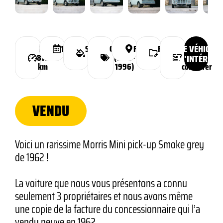
CE VÉHICULE
28
1962
Smoke
Classique
France
Financement
Prix :
810
Grey
(1959-
possible
M'INTÉRESS
nous
km
1996)
consulter
VENDU
Voici un rarissime Morris Mini pick-up Smoke grey
de 1962 !
La voiture que nous vous présentons a connu
seulement 3 propriétaires et nous avons même
une copie de la facture du concessionnaire qui l’a
vendu neuve en 1962.