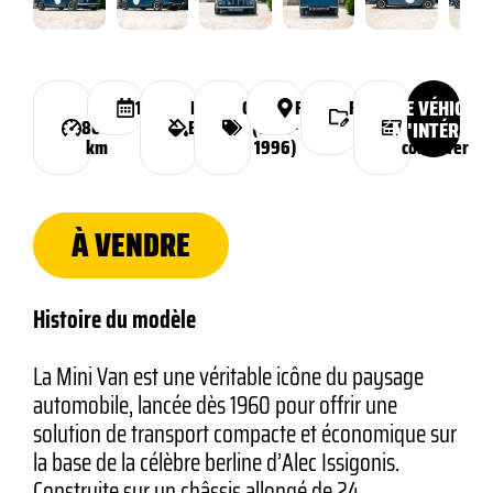
CE VÉHICULE
3
1975
Ecurie
Classique
France
Financement
Prix :
800
Ecosse
(1959-
possible
M'INTÉRESS
nous
km
Blue
1996)
consulter
À VENDRE
Histoire du modèle
La Mini Van est une véritable icône du paysage
automobile, lancée dès 1960 pour offrir une
solution de transport compacte et économique sur
la base de la célèbre berline d’Alec Issigonis.
Construite sur un châssis allongé de 24